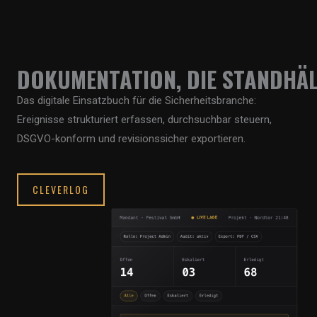
u
c
h
e
DOKUMENTATION, DIE STANDHÄL
n
Das digitale Einsatzbuch für die Sicherheitsbranche:
n
Ereignisse strukturiert erfassen, durchsuchbar steuern,
a
DSGVO-konform und revisionssicher exportieren.
c
h
CLEVERLOG
: