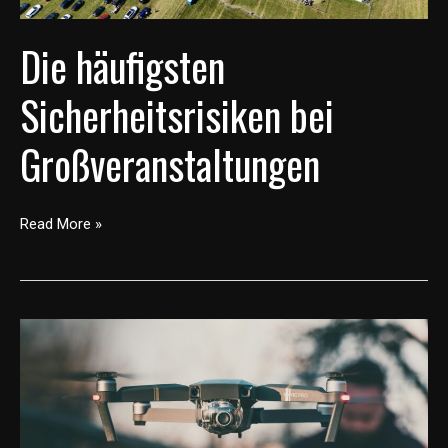
Die häufigsten
Sicherheitsrisiken bei
Großveranstaltungen
Read More »
Drohnen
in
der
Veranstaltungssicherheit:
Möglichkeiten