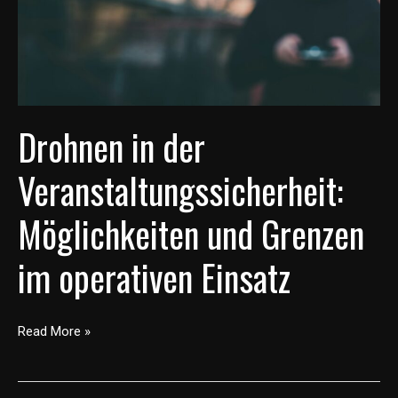
und
Grenzen
im
operativen
Einsatz
Drohnen in der
Veranstaltungssicherheit:
Möglichkeiten und Grenzen
im operativen Einsatz
Read More »